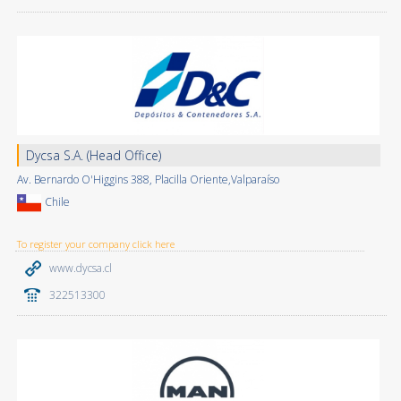
Dycsa S.A. (Head Office)
Av. Bernardo O'Higgins 388, Placilla Oriente,Valparaíso
Chile
To register your company click here
www.dycsa.cl
322513300