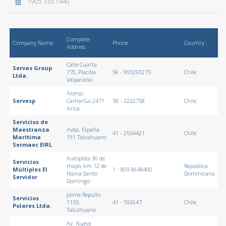
1905 335 1440
Complete
Company Name
Phone
Country
Address
Calle Cuarta
Servas Group
770, Placilla
56 - 993293275
Chile
Ltda.
Valparaíso
Alonso
Servesp
CamarGo 2471
58 - 2222758
Chile
Arica
Servicios de
Maestranza
Avda. España
41 - 2554421
Chile
Marítima
191 Talcahuano
Sermaec EIRL
Autopista 30 de
Servicios
mayo, km 12 de
República
Múltiples El
1 - 809 8648400
Haina Santo
Dominicana
Servidor
Domingo
Jaime Repullo
Servicios
1133,
41 - 592647
Chile
Polares Ltda.
Talcahuano
Av. Nueva