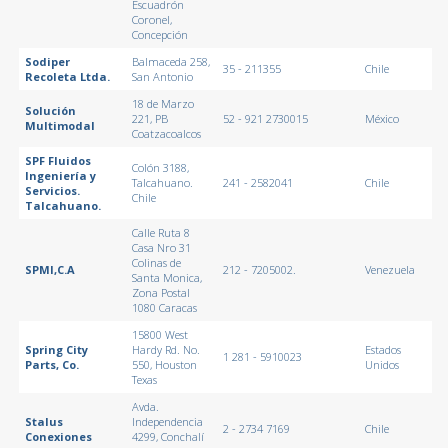
Escuadrón
Coronel,
Concepción
Sodiper
Balmaceda 258,
35 - 211355
Chile
Recoleta Ltda.
San Antonio
18 de Marzo
Solución
221, PB
52 - 921 2730015
México
Multimodal
Coatzacoalcos
SPF Fluidos
Colón 3188,
Ingeniería y
Talcahuano.
241 - 2582041
Chile
Servicios.
Chile
Talcahuano.
Calle Ruta 8
Casa Nro 31
Colinas de
SPMI,C.A
212 - 7205002.
Venezuela
Santa Monica,
Zona Postal
1080 Caracas
15800 West
Spring City
Hardy Rd. No.
Estados
1 281 - 5910023
Parts, Co.
550, Houston
Unidos
Texas
Avda.
Stalus
Independencia
2 - 2734 7169
Chile
Conexiones
4299, Conchalí