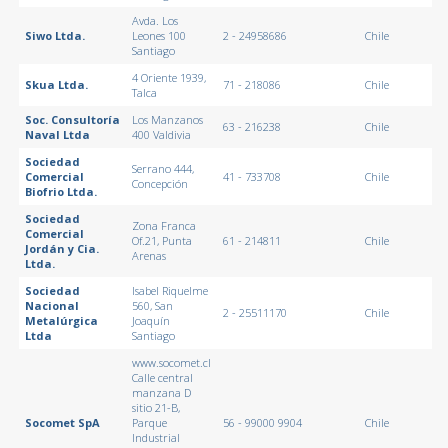
Avda. Los
Siwo Ltda.
Leones 100
2 - 24958686
Chile
Santiago
4 Oriente 1939,
Skua Ltda.
71 - 218086
Chile
Talca
Soc. Consultoría
Los Manzanos
63 - 216238
Chile
Naval Ltda
400 Valdivia
Sociedad
Serrano 444,
Comercial
41 - 733708
Chile
Concepción
Biofrio Ltda.
Sociedad
Zona Franca
Comercial
Of.21, Punta
61 - 214811
Chile
Jordán y Cia.
Arenas
Ltda.
Sociedad
Isabel Riquelme
Nacional
560, San
2 - 25511170
Chile
Metalúrgica
Joaquín
Ltda
Santiago
www.socomet.cl
Calle central
manzana D
sitio 21-B,
Socomet SpA
Parque
56 - 99000 9904
Chile
Industrial