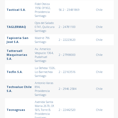
Fidel Oteiza
1956 Of 902,
Tactical S.A.
56 2 - 23481869
Chile
Providencia
Santiago
Ojos del Salado
TAGLERMAQ
0741, Quilicura
2 - 24781100
Chile
Santiago
Tapiceria San
Madrid 796
2 - 22223620
Chile
José S.A.
Santiago
Av. Americo
Tattersall
Vespucio 1364,
Maquinarias
2 - 27998000
Chile
Pudahuel
S.A.
Santiago
La Dehesa 1326,
Tecfin S.A.
Lo Barnechea
2 - 22163516
Chile
Santiago
Antonio Varas
Techvalue Chile
894,
2 - 2946 2584
Chile
S.A.
Providencia
Santiago
Avenida Santa
Maria 2670, Of.
Tecnogruas
505, Torre B.
2 - 22442520
Chile
Providencia
Santiago