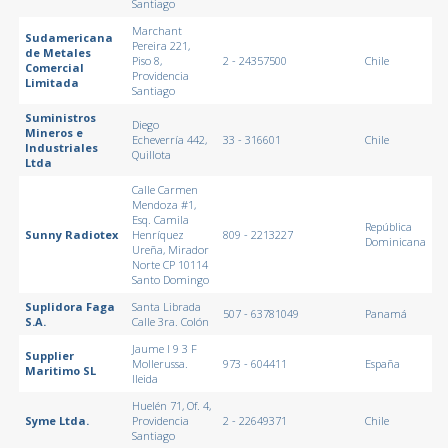
Santiago
Marchant
Sudamericana
Pereira 221,
de Metales
Piso 8,
2 - 24357500
Chile
Comercial
Providencia
Limitada
Santiago
Suministros
Diego
Mineros e
Echeverría 442,
33 - 316601
Chile
Industriales
Quillota
Ltda
Calle Carmen
Mendoza #1,
Esq. Camila
República
Sunny Radiotex
Henríquez
809 - 2213227
Dominicana
Ureña, Mirador
Norte CP 10114
Santo Domingo
Suplidora Faga
Santa Librada
507 - 63781049
Panamá
S.A.
Calle 3ra. Colón
Jaume I 9 3 F
Supplier
Mollerussa.
973 - 604411
España
Maritimo SL
lleida
Huelén 71, Of. 4,
Syme Ltda.
Providencia
2 - 22649371
Chile
Santiago