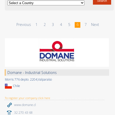
Previous
1
2
3
4
5
6
7
Next
Domane - Industrial Solutions
Morris 776 depto. 2204,Valparaíso
Chile
To register your company click here
www.domane.cl
32 270 43 68