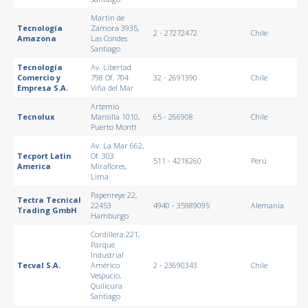
Martin de
Tecnología
Zamora 3935,
2 - 27272472
Chile
Amazona
Las Condes
Santiago
Tecnología
Av. Libertad
Comercio y
798 Of. 704
32 - 2691390
Chile
Empresa S.A.
Viña del Mar
Artemio
Tecnolux
Mansilla 1010,
65 - 266908
Chile
Puerto Montt
Av. La Mar 662,
Tecport Latin
Of. 303
511 - 4218260
Perú
America
Miraflores,
Lima
Papenreye 22,
Tectra Tecnical
22453
4940 - 35989095
Alemania
Trading GmbH
Hamburgo
Cordillera 221,
Parque
Industrial
Tecval S.A.
Américo
2 - 23690343
Chile
Vespucio,
Quilicura
Santiago