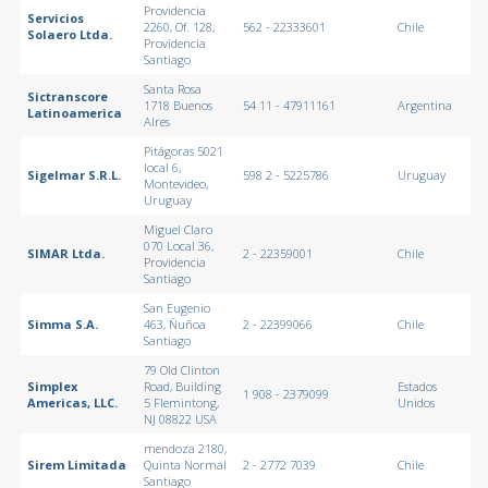
Providencia
Servicios
2260, Of. 128,
562 - 22333601
Chile
Solaero Ltda.
Providencia
Santiago
Santa Rosa
Sictranscore
1718 Buenos
54 11 - 47911161
Argentina
Latinoamerica
AIres
Pitágoras 5021
local 6,
Sigelmar S.R.L.
598 2 - 5225786
Uruguay
Montevideo,
Uruguay
Miguel Claro
070 Local 36,
SIMAR Ltda.
2 - 22359001
Chile
Providencia
Santiago
San Eugenio
Simma S.A.
463, Ñuñoa
2 - 22399066
Chile
Santiago
79 Old Clinton
Simplex
Road, Building
Estados
1 908 - 2379099
Americas, LLC.
5 Flemintong,
Unidos
NJ 08822 USA
mendoza 2180,
Sirem Limitada
Quinta Normal
2 - 2772 7039
Chile
Santiago