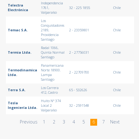
Independencia
Telectra
1761,
32 - 225 1855
Chile
Electrónica
Valparaíso
Los
Conquistadores
Temac S.A.
2189,
2 - 23359801
Chile
Providencia
Santiago
Radal 1066,
Termia Ltda.
Quinta Normal
2 - 27756031
Chile
Santiago
Panamericana
Termodinamica
Norte 18900.
2 - 22709700
Chile
Ltda.
Lampa
Santiago
Los Carrera
Terra S.A.
65 - 532626
Chile
412, Castro
Huito N° 374
Tesla
Local 2
32 - 2591548
Chile
Ingeniería Ltda.
Valparaíso
Previous
1
2
3
4
5
6
7
Next