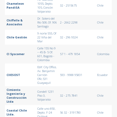
Chameleon
1055, Depto.
32 - 2515675
Chile
PandiSA
105, Concón
Valparaiso
Dr. Sotero del
Chiffelle &
Río 508, Of. 906
2 - 2662 2298
Chile
Asociados
Santiago
9 norte 555, Of
Chile Gestión
22 Viña del
32 - 296 9324
Chile
Mar
Calle 155 No 9
– 45 B- 5 Of.
CI Syscomer
57 1 - 479 1854
Colombia
601, Bogotá -
Colombia
Edif. City Office,
Av. Benjamín
CIIESOST
Carrión
593 - 9988 95831
Ecuador
Ofic.531
Guayaquil
Cimiento
Condell 1231
Ingeniería y
Piso 3,
32 - 275 7841
Chile
Construcción
Valparaíso
Ltda
Calle uno 850,
Coastal Chile
Depto. F-24
56 32 - 3191780
Chile
Ltda.
Quilpué