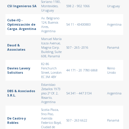
Soriano 1180,
CSI Ingenieros SA
Montevideo,
598 2 - 902 1066
Uruguay
Uruguay
Av. Belgrano
Cube-IQ -
124, Buenos
Optimización de
54 11 - 43430883
Argentina
Aires,
Carga. Argentina
Argentina
Manuel María
Icaza Avenue,
Daud &
Magna Corp.
507 - 265 -2016
Panamá
Associates
Building, Suite
608, Panamá
82-86
Davies Lavery
Fenchurch
Reino
44 171 - 20 7780 6868
Solicitors
Street, London
Unido
EC 3M 4BY
Estanislao
Zeballos 1973
DBS & Asociados
piso 2° Of. 2,
54 341 - 447 3134
Argentina
S.R.L.
Rosario,
Argentina
Scotia Plaza,
9no Piso,
De Castro y
Avenida
507 - 263 6622
Panamá
Robles
Federico Boyd,
Ciudad de