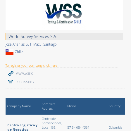
World Survey Services S.A.
José Ananías 651, Macul,Santiago
Chile
To register your company click here
www.wss.cl
222399887
Complete
Company Name
Phone
Country
Address
Centro de
Convenciones,
Centro Logistico y
Local 169,
57 5 - 654 4361
Colombia
de Negocios