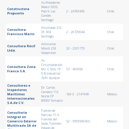
Av.Presidente
Riesco 5335,
Constructora
Piso 9, Las
2 - 24760450
Chile
Propuerto
Condes
Santiago
Ahumada 312,
Consultora
Of. 304
2 - 26729044
Chile
Francisco Marín
Santiago
Almirante
Consultora Recif
Montt 253
32 - 2331773
Chile
Ltda.
Valparaíso
Av.
Circunvalación
Consultora Zona
Mz. C Sitio 19-
57 - 404550
Chile
Franca S.A.
E B.Industrial
Zofri Iquique
Consultores e
Dr. Carlos
Inspectores
Canseco 112
Marítimos
183 3 - 2141949
México
Norte CP
Internacionales
89000 Tampico
S.A.de C.V.
Fuente de
Consultoría
Narciso 71-A
Integral en
Fuentes del
Comercio Exterior
52 - 9993596505
México
Valle, Tultitlán
Multitrade SA de
Estado de