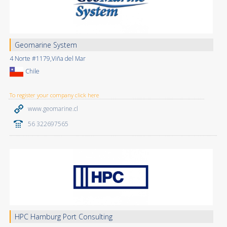
Geomarine System
4 Norte #1179,Viña del Mar
Chile
To register your company click here
www.geomarine.cl
56 322697565
HPC Hamburg Port Consulting