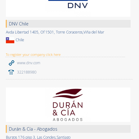
DNV Chile
Avda Libertad 1405, Of 1501, Torre Coraceros,Viña del Mar
Chile
To register your company click here
www.dnv.com
322188980
Durán & Cía - Abogados
Burgos 176 piso 3, Las Condes,Santiago