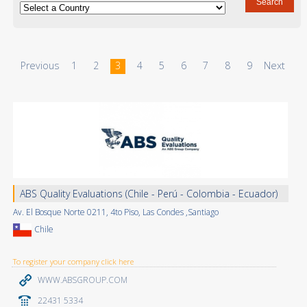
Previous
1
2
3
4
5
6
7
8
9
Next
ABS Quality Evaluations (Chile - Perú - Colombia - Ecuador)
Av. El Bosque Norte 0211, 4to Piso, Las Condes ,Santiago
Chile
To register your company click here
WWW.ABSGROUP.COM
22431 5334