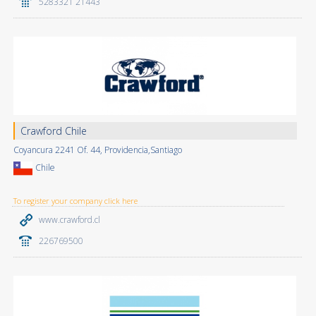
5283321 21443
Crawford Chile
Coyancura 2241 Of. 44, Providencia,Santiago
Chile
To register your company click here
www.crawford.cl
226769500