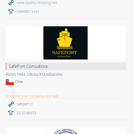
www.quality-shipping.net
56988873441
SafePort Consultora
Blanco 1663, Oficina 903,Valparaíso
Chile
To register your company click here
safeport.cl
32 2548853