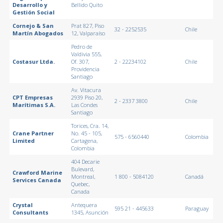
Desarrollo y
Bellido Quito
Gestión Social
Cornejo & San
Prat 827, Piso
32 - 2252535
Chile
Martín Abogados
12, Valparaíso
Pedro de
Valdivia 555,
Costasur Ltda.
Of. 307,
2 - 22234102
Chile
Providencia
Santiago
Av. Vitacura
CPT Empresas
2939 Piso 20,
2 - 2337 3800
Chile
Marítimas S.A.
Las Condes
Santiago
Torices, Cra. 14,
Crane Partner
No. 45 - 105,
575 - 6560440
Colombia
Limited
Cartagena,
Colombia
404 Decarie
Bulevard,
Crawford Marine
Montreal,
1 800 - 5084120
Canadá
Services Canada
Quebec,
Canada
Crystal
Antequera
595 21 - 445633
Paraguay
Consultants
1345, Asunción