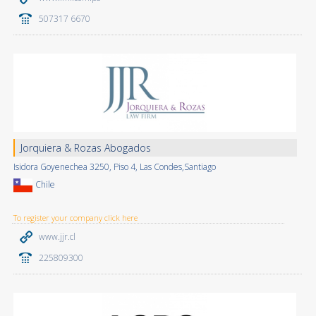
507317 6670
Jorquiera & Rozas Abogados
Isidora Goyenechea 3250, Piso 4, Las Condes,Santiago
Chile
To register your company click here
www.jjr.cl
225809300