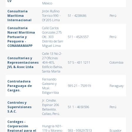
CV
México
Consultoria
Jirón Rufino
Marítima
Torrico 990 -
51 - 4238686
Perú
Internacional
Of 205 Lima
Consultoria
Calle Carlos
Naval Marítima
Gonzales 275
Portuaria y
Ofc. 303
511 - 4526557
Perú
Pesquera -
Distrito de San
CONAMAMAPP
Miguel Lima
Calle 13 No 2-
Consultorias y
27 Oficinas
Representaciones
404-405,
57 5 - 431 1211
Colombia
JVL & Asoc Ltda
Edificio Bahia,
Santa Marta
Fernando
Controladora
Galeano y
Paraguaya de
595 21 - 753919
Paraguay
Mcal.
Cargas.
Estigarribia
Jr. Cmdte.
Controles y
Espinar 206
Supervisiones
51 1 - 4650596
Perú
Bellavista.
S.A.C.
Callao, Perú.
Cordeges -
Corporación
Hungría N31-
Regional para el
119 y Moreno
593 - 959297313
Ecuador