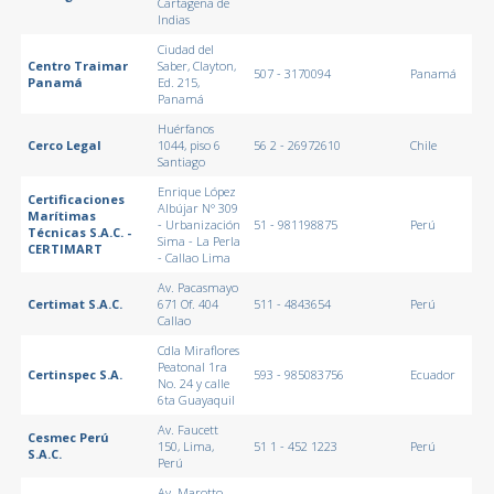
Cartagena de
Indias
Ciudad del
Centro Traimar
Saber, Clayton,
507 - 3170094
Panamá
Panamá
Ed. 215,
Panamá
Huérfanos
Cerco Legal
1044, piso 6
56 2 - 26972610
Chile
Santiago
Enrique López
Certificaciones
Albújar N° 309
Marítimas
- Urbanización
51 - 981198875
Perú
Técnicas S.A.C. -
Sima - La Perla
CERTIMART
- Callao Lima
Av. Pacasmayo
Certimat S.A.C.
671 Of. 404
511 - 4843654
Perú
Callao
Cdla Miraflores
Peatonal 1ra
Certinspec S.A.
593 - 985083756
Ecuador
No. 24 y calle
6ta Guayaquil
Av. Faucett
Cesmec Perú
150, Lima,
51 1 - 452 1223
Perú
S.A.C.
Perú
Av. Marotto