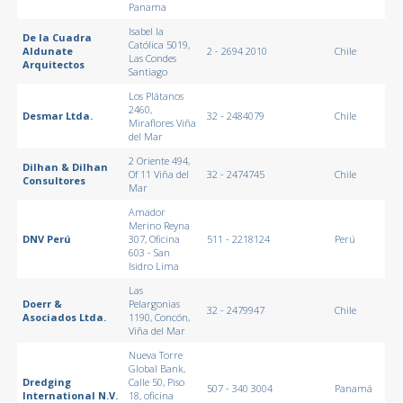
Panama
Isabel la
De la Cuadra
Católica 5019,
Aldunate
2 - 2694 2010
Chile
Las Condes
Arquitectos
Santiago
Los Plátanos
2460,
Desmar Ltda.
32 - 2484079
Chile
Miraflores Viña
del Mar
2 Oriente 494,
Dilhan & Dilhan
Of 11 Viña del
32 - 2474745
Chile
Consultores
Mar
Amador
Merino Reyna
DNV Perú
307, Oficina
511 - 2218124
Perú
603 - San
Isidro Lima
Las
Doerr &
Pelargonias
32 - 2479947
Chile
Asociados Ltda.
1190, Concón,
Viña del Mar
Nueva Torre
Global Bank,
Dredging
Calle 50, Piso
507 - 340 3004
Panamá
International N.V.
18, oficina