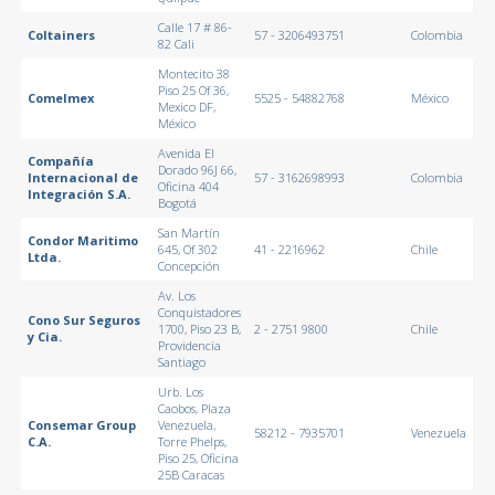
Calle 17 # 86-
Coltainers
57 - 3206493751
Colombia
82 Cali
Montecito 38
Piso 25 Of 36,
Comelmex
5525 - 54882768
México
Mexico DF,
México
Avenida El
Compañía
Dorado 96J 66,
Internacional de
57 - 3162698993
Colombia
Oficina 404
Integración S.A.
Bogotá
San Martín
Condor Maritimo
645, Of 302
41 - 2216962
Chile
Ltda.
Concepción
Av. Los
Conquistadores
Cono Sur Seguros
1700, Piso 23 B,
2 - 2751 9800
Chile
y Cia.
Providencia
Santiago
Urb. Los
Caobos, Plaza
Consemar Group
Venezuela,
58212 - 7935701
Venezuela
C.A.
Torre Phelps,
Piso 25, Oficina
25B Caracas