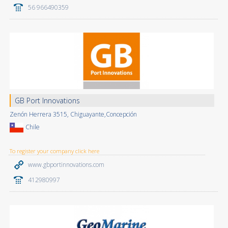
56 966490359
GB Port Innovations
Zenón Herrera 3515, Chiguayante,Concepción
Chile
To register your company click here
www.gbportinnovations.com
412980997