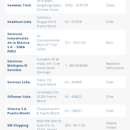
59-4 Maeri,
Samwon Tech.
Sangdongmyeon,
55 82 - 3270150
Corea
Gimhae, Korea
Camino a
SeaAlum Ltda
Pargua Km 8
65 - 237008
Chile
Puerto Montt
Servicios
Av.
Industriales
Contralmirante
de la Marina
511 - 4131129
Perú
Mora Nº 1102
S.A. - SIMA
Callao
PERÚ
Autopista 30 de
Servicios
mayo, km 12 de
República
Múltiples El
1 - 809 8648400
Haina Santo
Dominicana
Servidor
Domingo
Freire 172
Servisur Ltda.
65 - 264468
Chile
Puerto Montt
Urmeneta 314,
Siflomar Ltda.
Of.206 Puerto
65 - 434622
Chile
Montt
Sitecna S.A.
Chinquihue km
65 - 258297
Chile
Puerto Montt
8, Puerto Montt
8669 NW 36th St,
Estados
SM Shipping
Suite 310, FL
305 - 9611126
Unidos
33166. Miami