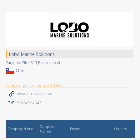
Lobo Marine Solutions
Sargento Silva 513,Puerto montt
Chile
To register your company click here
www.lobomarine.com
56956767347
Complete
Company Name
Phone
Country
Address