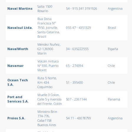
Salta 1500
Naval Martins
54 - 915 341 3191926
Argentina
Rosario
Rua Dona
Francisca Nº
Navalsul Ltda.
7950, Joinville,
055 47 - 4351329
Brasil
Santa Catarina,
Brazil
Mendez Nuñez,
NavalWorth
62-1,36900
34 - 635222555
España
Marín
Volcán Antuco
Navamar
N° 930, Puerto
65 - 274394
Chile
Montt
Ruta 5 Norte,
Ocean Tech
Km 434
51 - 395430
Chile
S.A.
Coquimbo
Muelle 3 Colon,
Port and
Calle 5 y Avenida
507 - 2361144
Panamá
Services S.A.
del Frente. Colón
Ministro Brin
774-776,
Proios S.A.
54 11 - 43078799
Argentina
Caba1158
Buenos Aires