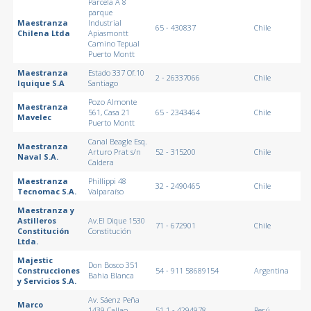
Parcela A 8
parque
Maestranza
Industrial
65 - 430837
Chile
Chilena Ltda
Apiasmontt
Camino Tepual
Puerto Montt
Maestranza
Estado 337 Of.10
2 - 26337066
Chile
Iquique S.A
Santiago
Pozo Almonte
Maestranza
561, Casa 21
65 - 2343464
Chile
Mavelec
Puerto Montt
Canal Beagle Esq.
Maestranza
Arturo Prat s/n
52 - 315200
Chile
Naval S.A.
Caldera
Maestranza
Phillippi 48
32 - 2490465
Chile
Tecnomac S.A.
Valparaíso
Maestranza y
Astilleros
Av.El Dique 1530
71 - 672901
Chile
Constitución
Constitución
Ltda.
Majestic
Don Bosco 351
Construcciones
54 - 911 58689154
Argentina
Bahia Blanca
y Servicios S.A.
Av. Sáenz Peña
Marco
1439 Callao
51 1 - 4294978
Perú