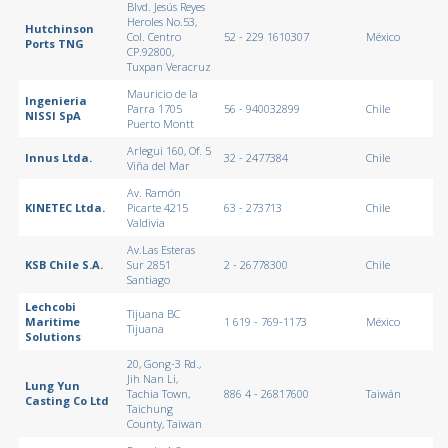
Blvd. Jesús Reyes
Heroles No.53,
Hutchinson
Col. Centro
52 - 229 1610307
México
Ports TNG
CP.92800,
Tuxpan Veracruz
Mauricio de la
Ingenieria
Parra 1705
56 - 940032899
Chile
NISSI SpA
Puerto Montt
Arlegui 160, Of. 5
Innus Ltda.
32 - 2477384
Chile
Viña del Mar
Av. Ramón
KINETEC Ltda.
Picarte 4215
63 - 273713
Chile
Valdivia
Av.Las Esteras
KSB Chile S.A.
Sur 2851
2 - 26778300
Chile
Santiago
Lechcobi
Tijuana BC
Maritime
1 619 - 769-1173
México
Tijuana
Solutions
20, Gong-3 Rd.,
Jih Nan Li,
Lung Yun
Tachia Town,
886 4 - 26817600
Taiwán
Casting Co Ltd
Taichung
County, Taiwan