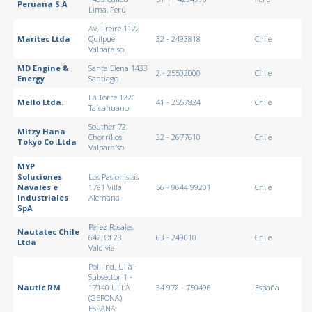
Peruana S.A
Lima, Perú
Av. Freire 1122
Maritec Ltda
Quilpué
32 - 2493818
Chile
Valparaíso
MD Engine &
Santa Elena 1433
2 - 25502000
Chile
Energy
Santiago
La Torre 1221
Mello Ltda.
41 - 2557824
Chile
Talcahuano
Souther 72,
Mitzy Hana
Chorrillos
32 - 2677610
Chile
Tokyo Co .Ltda
Valparaíso
MYP
Soluciones
Los Pasionistas
Navales e
1781 Villa
56 - 9644 99201
Chile
Industriales
Alemana
SpA
Pérez Rosales
Nautatec Chile
642, Of 23
63 - 249010
Chile
Ltda
Valdivia
Pol. Ind. Ullà -
Subsector 1 -
Nautic RM
17140 ULLÀ
34 972 - 750496
España
(GERONA)
ESPANA