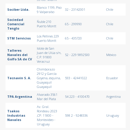
Blanco 1199, Piso
Sociber Ltda.
32 - 23142001
Chile
9 Valparaíso
Sociedad
Ñuble 210
Comercial
65 - 299990
Chile
Puerto Montt
Tenglo
Los Pellines 229
STM Servicios
65 - 435720
Chile
Puerto Montt
Islote de San
Talleres
Juan de Ulúa s/n,
Navales del
52 - 229 9892500
México
C.P. 91800
Golfo SA de CV
Veracruz
Chimborazo
2912 y García
Tecnavin S. A.
Goyena, esquina,
593 - 42441022
Ecuador
Guayaquil
Guayaquil
Alvarado 3561
TPA Argentina
54 223 - 4100470
Argentina
Mar del Plata
Av. Gral.
Tsakos
Rondeau 2023
Industrias
,CP: 11800 -
598 2 - 9248336
Uruguay
Navales
Montevideo -
Uruguay