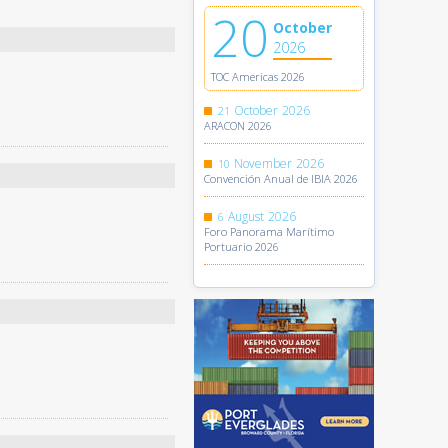
20
October
2026
TOC Americas 2026
October
2026
21
ARACON 2026
November
2026
10
Convención Anual de IBIA 2026
August
2026
6
Foro Panorama Marítimo
Portuario 2026