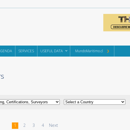
AGENDA
SERVICES
USEFUL DATA
MundoMaritimo.cl
rs
1
2
3
4
Next