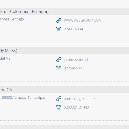
 Perú - Colombia - Ecuador)
Condes ,Santiago
WWW.ABSGROUP.COM
22431 5334
rly Marss)
 del Mar
als-inspection.cl
322545500
 de C.V.
P. 89000,Tampico, Tamaulipas
controlcargo.com.mx
5283321 21443