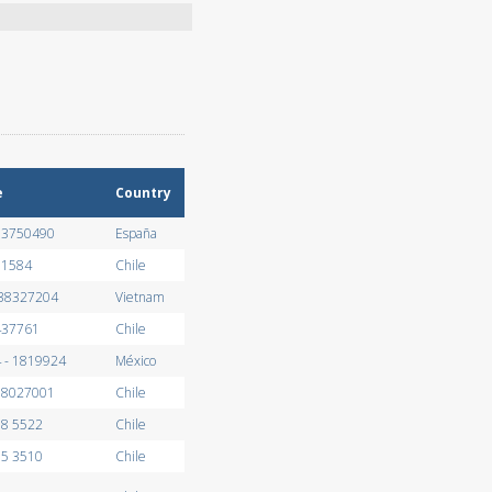
e
Country
913750490
España
11584
Chile
 38327204
Vietnam
437761
Chile
 - 1819924
México
978027001
Chile
38 5522
Chile
35 3510
Chile