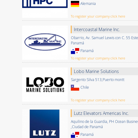
Alemania
To register your company click here
Intercoastal Marine Inc.
Obarrio, Av. Samuel Lewis con C. 55 Este
Panamá
Panamá
To register your company click here
Lobo Marine Solutions
Sargento Silva 513,Puerto montt
Chile
To register your company click here
Lutz Elevators Americas Inc.
Aquilino de la Guardia, PH Ocean Busines
,Ciudad de Panamá
Panamá