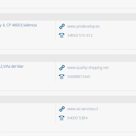
 y 4, CP 46003,Valencia
www.prodevelop.es
34963 510 612
302,Viña del Mar
www.quality-shipping.net
56988873441
www.ssi-services.cl
94000 5384