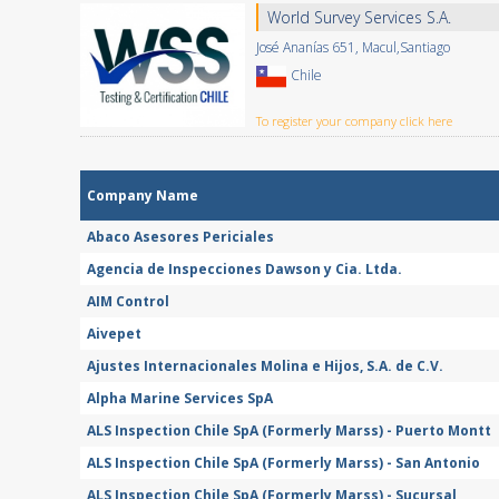
World Survey Services S.A.
José Ananías 651, Macul,Santiago
Chile
To register your company click here
Company Name
Abaco Asesores Periciales
Agencia de Inspecciones Dawson y Cia. Ltda.
AIM Control
Aivepet
Ajustes Internacionales Molina e Hijos, S.A. de C.V.
Alpha Marine Services SpA
ALS Inspection Chile SpA (Formerly Marss) - Puerto Montt
ALS Inspection Chile SpA (Formerly Marss) - San Antonio
ALS Inspection Chile SpA (Formerly Marss) - Sucursal