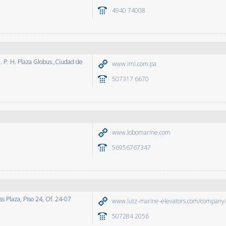
4940 74008
. P. H. Plaza Globus.,Ciudad de
www.imi.com.pa
507317 6670
www.lobomarine.com
56956767347
s Plaza, Piso 24, Of. 24-07
www.lutz-marine-elevators.com/company
507284 2056