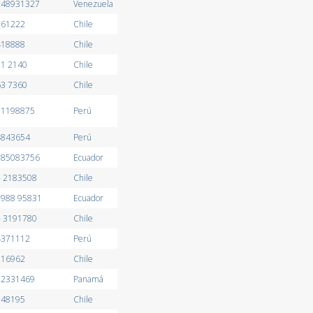
4248931327
Venezuela
361222
Chile
418888
Chile
21 2140
Chile
63 7360
Chile
981198875
Perú
4843654
Perú
 985083756
Ecuador
- 2183508
Chile
9988 95831
Ecuador
- 3191780
Chile
4371112
Perú
216962
Chile
- 2331469
Panamá
948195
Chile