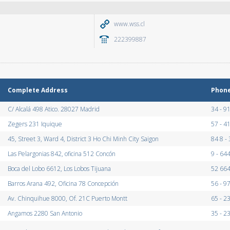
www.wss.cl
222399887
Complete Address
Phon
C/ Alcalá 498 Atico. 28027 Madrid
34 - 
Zegers 231 Iquique
57 - 4
45, Street 3, Ward 4, District 3 Ho Chi Minh City Saigon
84 8 -
Las Pelargonias 842, oficina 512 Concón
9 - 64
Boca del Lobo 6612, Los Lobos Tijuana
52 664
Barros Arana 492, Oficina 78 Concepción
56 - 
Av. Chinquihue 8000, Of. 21C Puerto Montt
65 - 2
Angamos 2280 San Antonio
35 - 2