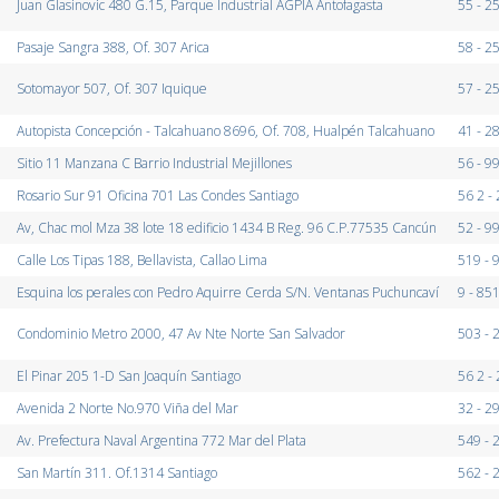
Juan Glasinovic 480 G.15, Parque Industrial AGPIA Antofagasta
55 - 2
Pasaje Sangra 388, Of. 307 Arica
58 - 2
Sotomayor 507, Of. 307 Iquique
57 - 2
Autopista Concepción - Talcahuano 8696, Of. 708, Hualpén Talcahuano
41 - 2
Sitio 11 Manzana C Barrio Industrial Mejillones
56 - 
Rosario Sur 91 Oficina 701 Las Condes Santiago
56 2 -
Av, Chac mol Mza 38 lote 18 edificio 1434 B Reg. 96 C.P.77535 Cancún
52 - 
Calle Los Tipas 188, Bellavista, Callao Lima
519 -
Esquina los perales con Pedro Aquirre Cerda S/N. Ventanas Puchuncaví
9 - 85
Condominio Metro 2000, 47 Av Nte Norte San Salvador
503 -
El Pinar 205 1-D San Joaquín Santiago
56 2 -
Avenida 2 Norte No.970 Viña del Mar
32 - 2
Av. Prefectura Naval Argentina 772 Mar del Plata
549 -
San Martín 311. Of.1314 Santiago
562 -