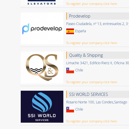
To register your company click here
Prodevelop
Paseo Ciudadela, nº 13, entresuelos 2, 3
España
To register your company click here
Quality & Shipping
Limache 3421, Edificio Rietz II, Oficina 
Chile
To register your company click here
SSI WORLD SERVICES
Rosario Norte 100, Las Condes,Santiago
Chile
To register your company click here