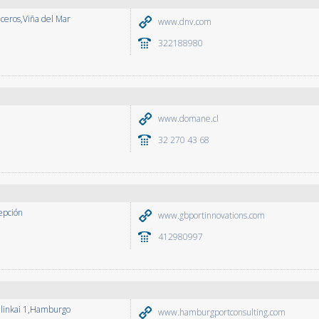
ceros,Viña del Mar
www.dnv.com
322188980
www.domane.cl
32 270 43 68
epción
www.gbportinnovations.com
412980997
llinkai 1,Hamburgo
www.hamburgportconsulting.com