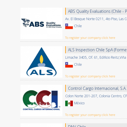
ABS Quality Evaluations (Chile -
Av. El Bosque Norte 0211, 4to Piso, Las 
Chile
To register your company click here
ALS Inspection Chile SpA (Forme
Limache 3405, Of. 61, Edificio Reitz,Viña
Chile
To register your company click here
Control Cargo Internacional, S.A.
Colon Norte 201-207, Colonia Centro, C
México
To register your company click here
DNV Chile