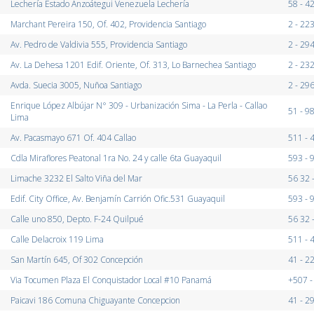
Lechería Estado Anzoátegui Venezuela Lechería
58 - 
Marchant Pereira 150, Of. 402, Providencia Santiago
2 - 22
Av. Pedro de Valdivia 555, Providencia Santiago
2 - 29
Av. La Dehesa 1201 Edif. Oriente, Of. 313, Lo Barnechea Santiago
2 - 23
Avda. Suecia 3005, Nuñoa Santiago
2 - 29
Enrique López Albújar N° 309 - Urbanización Sima - La Perla - Callao
51 - 
Lima
Av. Pacasmayo 671 Of. 404 Callao
511 - 
Cdla Miraflores Peatonal 1ra No. 24 y calle 6ta Guayaquil
593 -
Limache 3232 El Salto Viña del Mar
56 32 
Edif. City Office, Av. Benjamín Carrión Ofic.531 Guayaquil
593 - 
Calle uno 850, Depto. F-24 Quilpué
56 32 
Calle Delacroix 119 Lima
511 - 
San Martín 645, Of 302 Concepción
41 - 2
Via Tocumen Plaza El Conquistador Local #10 Panamá
+507 
Paicavi 186 Comuna Chiguayante Concepcion
41 - 2