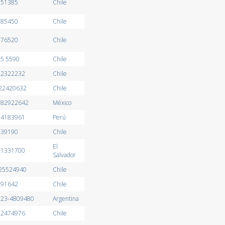
551385
Chile
585450
Chile
576520
Chile
85 5590
Chile
992322232
Chile
 22420632
Chile
9982922642
México
 94183961
Perú
139190
Chile
El
 21331700
Salvador
 25524940
Chile
991642
Chile
 223-4809480
Argentina
 22474976
Chile